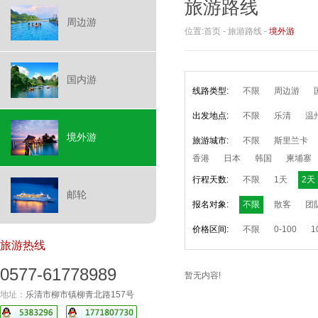
旅游路线
周边游
位置:
首页
-
旅游路线
-
境外游
国内游
线路类型:
不限
周边游
出发地点:
不限
乐清
温
境外游
旅游城市:
不限
斯里兰卡
香港
日本
韩国
柬埔寨
行程天数:
不限
1天
2天
邮轮
报名对象:
不限
散客
团
价格区间:
不限
0-100
1
旅游热线
0577-61778989
暂无内容!
地址：
乐清市柳市镇柳青北路157号