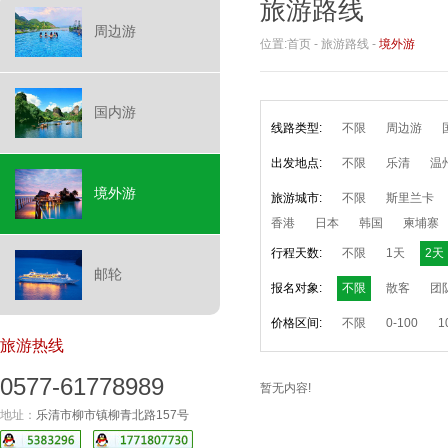
旅游路线
周边游
位置:
首页
-
旅游路线
-
境外游
国内游
线路类型:
不限
周边游
出发地点:
不限
乐清
温
境外游
旅游城市:
不限
斯里兰卡
香港
日本
韩国
柬埔寨
行程天数:
不限
1天
2天
邮轮
报名对象:
不限
散客
团
价格区间:
不限
0-100
1
旅游热线
0577-61778989
暂无内容!
地址：
乐清市柳市镇柳青北路157号