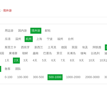
线
-
境外游
周边游
国内游
境外游
邮轮
乐清
温州
杭州
上海
宁波
福州
台州
斯里兰卡
西班牙
新西兰
土耳其
德国
英国
埃及
阿联酋
韩国
柬埔寨
朝鲜
越南
巴厘岛
芽庄
长滩岛
缅甸
以色列
1天
2天
3天
4天
5天
6天
7天
8天
9天
10天
10天
散客
团队
0-100
100-300
300-500
500-1000
1000-2000
2000-3000
3