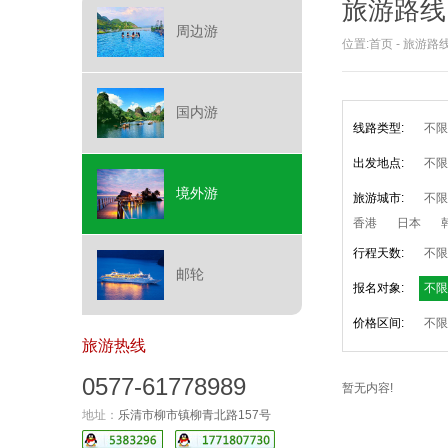
旅游路线
周边游
位置:
首页
-
旅游路
国内游
线路类型:
不限
出发地点:
不限
境外游
旅游城市:
不限
香港
日本
行程天数:
不限
邮轮
报名对象:
不限
价格区间:
不限
旅游热线
0577-61778989
暂无内容!
地址：
乐清市柳市镇柳青北路157号