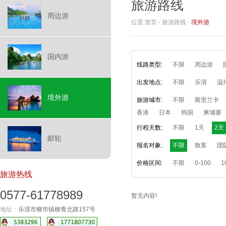
旅游路线
周边游
位置:
首页
-
旅游路线
-
境外游
国内游
线路类型:
不限
周边游
出发地点:
不限
乐清
温
境外游
旅游城市:
不限
斯里兰卡
香港
日本
韩国
柬埔寨
行程天数:
不限
1天
2天
邮轮
报名对象:
不限
散客
团
价格区间:
不限
0-100
1
旅游热线
0577-61778989
暂无内容!
地址：
乐清市柳市镇柳青北路157号