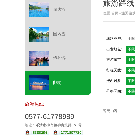
旅游路线
周边游
位置:
首页
-
旅游路
国内游
线路类型:
不限
出发地点:
不限
境外游
旅游城市:
不限
行程天数:
不限
报名对象:
不限
邮轮
价格区间:
不限
旅游热线
暂无内容!
0577-61778989
地址：
乐清市柳市镇柳青北路157号