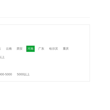
古
云南
西安
河南
广东
哈尔滨
重庆
以上
000-5000
5000以上