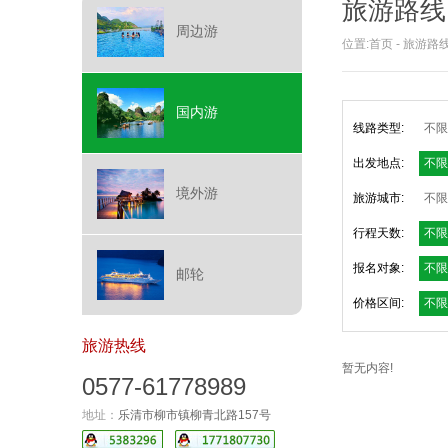
旅游路线
周边游
位置:
首页
-
旅游路
国内游
线路类型:
不限
出发地点:
不限
境外游
旅游城市:
不限
行程天数:
不限
报名对象:
不限
邮轮
价格区间:
不限
旅游热线
暂无内容!
0577-61778989
地址：
乐清市柳市镇柳青北路157号