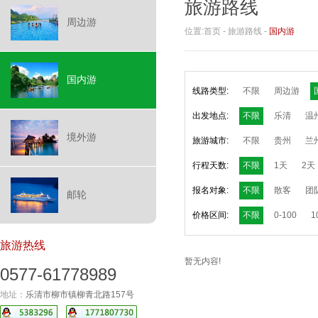
旅游路线
周边游
位置:
首页
-
旅游路线
-
国内游
国内游
线路类型:
不限
周边游
出发地点:
不限
乐清
温
境外游
旅游城市:
不限
贵州
兰
行程天数:
不限
1天
2天
报名对象:
不限
散客
团
邮轮
价格区间:
不限
0-100
1
旅游热线
暂无内容!
0577-61778989
地址：
乐清市柳市镇柳青北路157号