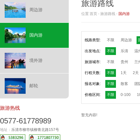
旅游路线
周边游
位置:
首页
-
旅游路线
-
国内游
国内游
线路类型:
不限
周边游
出发地点:
不限
乐清
温
境外游
旅游城市:
不限
贵州
兰
行程天数:
不限
1天
2天
报名对象:
不限
散客
团
邮轮
价格区间:
不限
0-100
1
旅游热线
暂无内容!
0577-61778989
地址：
乐清市柳市镇柳青北路157号