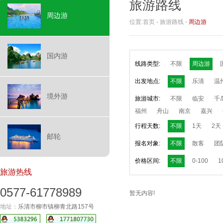
旅游路线
周边游
位置:
首页
-
旅游路线
-
周边游
国内游
线路类型:
不限
周边游
出发地点:
不限
乐清
温
境外游
旅游城市:
不限
临安
千
福州
舟山
南京
嘉兴
行程天数:
不限
1天
2天
邮轮
报名对象:
不限
散客
团
价格区间:
不限
0-100
1
旅游热线
0577-61778989
暂无内容!
地址：
乐清市柳市镇柳青北路157号