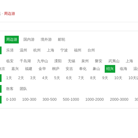
线
-
周边游
周边游
国内游
境外游
邮轮
乐清
温州
杭州
上海
宁波
福州
台州
临安
千岛湖
九华山
溧阳
无锡
泉州
磐安
武夷山
上海
南京
嘉兴
福建
金华
桐庐
安吉
奉化
象山
绍兴
临海
温
1天
2天
3天
4天
5天
6天
7天
8天
9天
10天
10天
散客
团队
0-100
100-300
300-500
500-1000
1000-2000
2000-3000
3