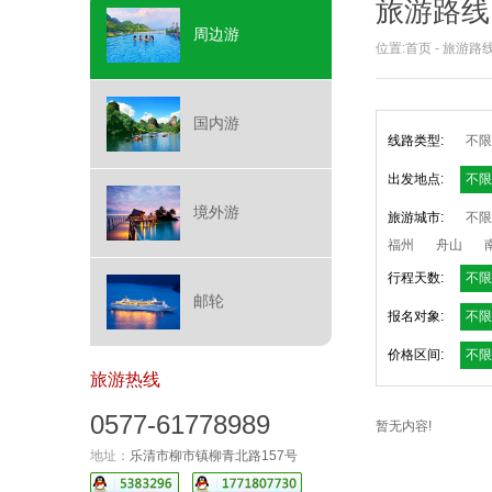
旅游路线
周边游
位置:
首页
-
旅游路
国内游
线路类型:
不限
出发地点:
不限
境外游
旅游城市:
不限
福州
舟山
行程天数:
不限
邮轮
报名对象:
不限
价格区间:
不限
旅游热线
0577-61778989
暂无内容!
地址：
乐清市柳市镇柳青北路157号