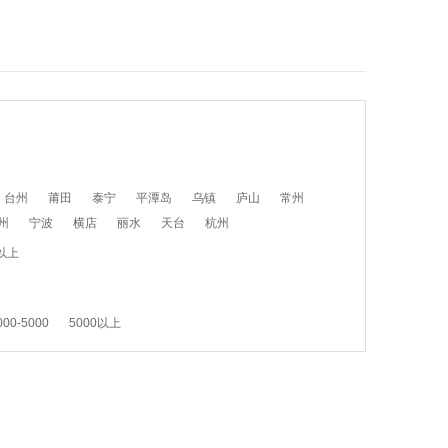
台州
莆田
泰宁
平潭岛
乌镇
庐山
常州
州
宁波
横店
丽水
天台
杭州
以上
000-5000
5000以上