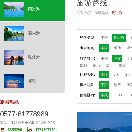
旅游路线
周边游
位置:
首页
-
旅游路线
-
周边游
国内游
线路类型:
不限
周边游
出发地点:
不限
乐清
温
境外游
旅游城市:
不限
临安
千
福州
舟山
南京
嘉兴
行程天数:
不限
1天
2天
邮轮
报名对象:
不限
散客
团
价格区间:
不限
0-100
1
旅游热线
0577-61778989
地址：
乐清市柳市镇柳青北路157号