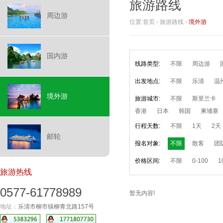
旅游路线
周边游
位置:
首页
-
旅游路线
-
境外游
国内游
线路类型:
不限
周边游
出发地点:
不限
乐清
温
境外游
旅游城市:
不限
斯里兰卡
香港
日本
韩国
柬埔寨
行程天数:
不限
1天
2天
邮轮
报名对象:
不限
散客
团
价格区间:
不限
0-100
1
旅游热线
0577-61778989
暂无内容!
地址：
乐清市柳市镇柳青北路157号