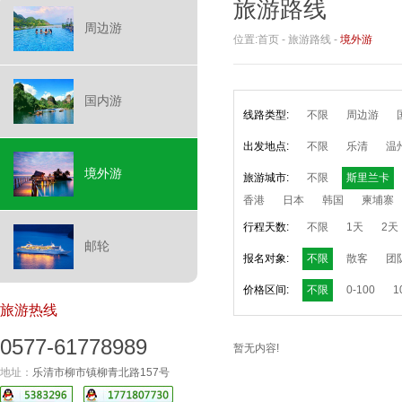
旅游路线
周边游
位置:
首页
-
旅游路线
-
境外游
国内游
线路类型:
不限
周边游
出发地点:
不限
乐清
温
境外游
旅游城市:
不限
斯里兰卡
香港
日本
韩国
柬埔寨
行程天数:
不限
1天
2天
邮轮
报名对象:
不限
散客
团
价格区间:
不限
0-100
1
旅游热线
0577-61778989
暂无内容!
地址：
乐清市柳市镇柳青北路157号