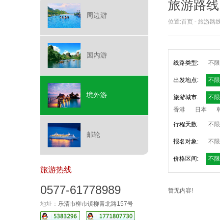
旅游路线
周边游
位置:
首页
-
旅游路
国内游
线路类型:
不限
出发地点:
不限
境外游
旅游城市:
不限
香港
日本
行程天数:
不限
邮轮
报名对象:
不限
价格区间:
不限
旅游热线
0577-61778989
暂无内容!
地址：
乐清市柳市镇柳青北路157号