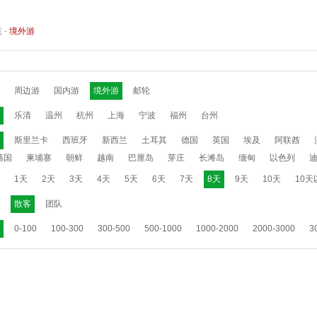
线
-
境外游
周边游
国内游
境外游
邮轮
乐清
温州
杭州
上海
宁波
福州
台州
斯里兰卡
西班牙
新西兰
土耳其
德国
英国
埃及
阿联酋
韩国
柬埔寨
朝鲜
越南
巴厘岛
芽庄
长滩岛
缅甸
以色列
1天
2天
3天
4天
5天
6天
7天
8天
9天
10天
10天
散客
团队
0-100
100-300
300-500
500-1000
1000-2000
2000-3000
3