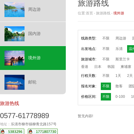
旅游路线
周边游
位置:
首页
-
旅游路线
-
境外游
国内游
线路类型:
不限
周边游
出发地点:
不限
乐清
温
境外游
旅游城市:
不限
斯里兰卡
香港
日本
韩国
柬埔寨
行程天数:
不限
1天
2天
邮轮
报名对象:
不限
散客
团
价格区间:
不限
0-100
1
旅游热线
0577-61778989
暂无内容!
地址：
乐清市柳市镇柳青北路157号