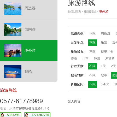
旅游路线
周边游
位置:
首页
-
旅游路线
-
境外游
国内游
线路类型:
不限
周边游
出发地点:
不限
乐清
温
境外游
旅游城市:
不限
斯里兰卡
香港
日本
韩国
柬埔寨
行程天数:
不限
1天
2天
邮轮
报名对象:
不限
散客
团
价格区间:
不限
0-100
1
旅游热线
0577-61778989
暂无内容!
地址：
乐清市柳市镇柳青北路157号