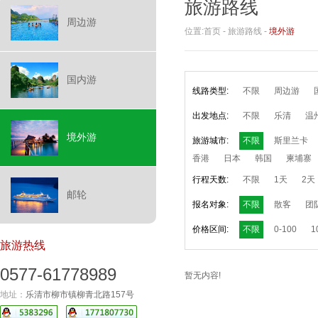
旅游路线
周边游
位置:
首页
-
旅游路线
-
境外游
国内游
线路类型:
不限
周边游
出发地点:
不限
乐清
温
境外游
旅游城市:
不限
斯里兰卡
香港
日本
韩国
柬埔寨
行程天数:
不限
1天
2天
邮轮
报名对象:
不限
散客
团
价格区间:
不限
0-100
1
旅游热线
0577-61778989
暂无内容!
地址：
乐清市柳市镇柳青北路157号