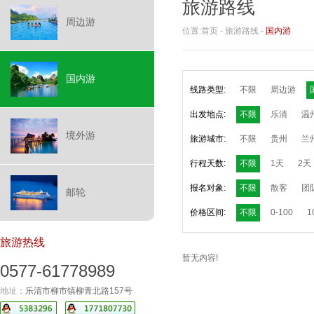
旅游路线
周边游
位置:
首页
-
旅游路线
-
国内游
国内游
线路类型:
不限
周边游
出发地点:
不限
乐清
温
境外游
旅游城市:
不限
贵州
兰
行程天数:
不限
1天
2天
报名对象:
不限
散客
团
邮轮
价格区间:
不限
0-100
1
旅游热线
暂无内容!
0577-61778989
地址：
乐清市柳市镇柳青北路157号