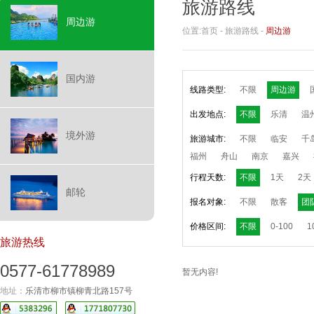
旅游路线
周边游
位置:
首页
-
旅游路线
-
周边游
国内游
线路类型:
不限
周边游
出发地点:
不限
乐清
温
境外游
旅游城市:
不限
临安
千
福州
舟山
南京
嘉兴
行程天数:
不限
1天
2天
邮轮
报名对象:
不限
散客
团
价格区间:
不限
0-100
1
旅游热线
0577-61778989
暂无内容!
地址：
乐清市柳市镇柳青北路157号