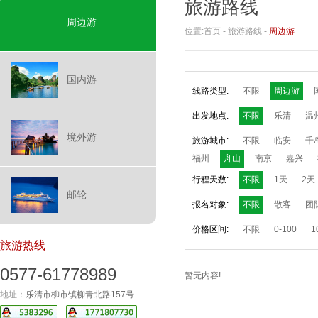
旅游路线
周边游
位置:
首页
-
旅游路线
-
周边游
国内游
线路类型:
不限
周边游
出发地点:
不限
乐清
温
境外游
旅游城市:
不限
临安
千
福州
舟山
南京
嘉兴
行程天数:
不限
1天
2天
邮轮
报名对象:
不限
散客
团
价格区间:
不限
0-100
1
旅游热线
0577-61778989
暂无内容!
地址：
乐清市柳市镇柳青北路157号