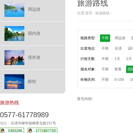
旅游路线
周边游
位置:
首页
-
旅游路线
-
国内游
线路类型:
不限
周边游
出发地点:
不限
乐清
温
境外游
行程天数:
不限
1天
2天
报名对象:
不限
散客
团
价格区间:
不限
0-100
1
邮轮
暂无内容!
旅游热线
0577-61778989
地址：
乐清市柳市镇柳青北路157号