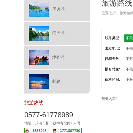
旅游路线
周边游
位置:
首页
-
旅游路
国内游
线路类型:
不限
出发地点:
不限
境外游
行程天数:
不限
报名对象:
不限
价格区间:
不限
邮轮
暂无内容!
旅游热线
0577-61778989
地址：
乐清市柳市镇柳青北路157号