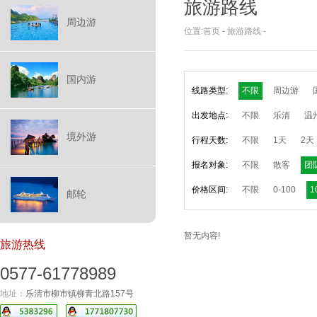
旅游路线
周边游
位置:
首页
-
旅游路线
-
国内游
线路类型:
不限
周边游
出发地点:
不限
乐清
温
境外游
行程天数:
不限
1天
2天
报名对象:
不限
散客
团
价格区间:
不限
0-100
1
邮轮
暂无内容!
旅游热线
0577-61778989
地址：
乐清市柳市镇柳青北路157号