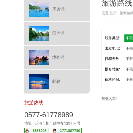
旅游路线
周边游
位置:
首页
-
旅游路
国内游
线路类型:
不限
出发地点:
不限
境外游
行程天数:
不限
报名对象:
不限
价格区间:
不限
邮轮
暂无内容!
旅游热线
0577-61778989
地址：
乐清市柳市镇柳青北路157号