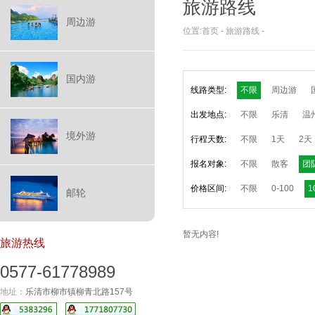
旅游路线
周边游
位置:
首页
-
旅游路线
-
国内游
线路类型:
不限
周边游
出发地点:
不限
乐清
温
境外游
行程天数:
不限
1天
2天
报名对象:
不限
散客
团
价格区间:
不限
0-100
1
邮轮
暂无内容!
旅游热线
0577-61778989
地址：
乐清市柳市镇柳青北路157号