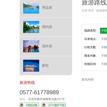
旅游路线
周边游
位置:
首页
-
旅游路
国内游
线路类型:
不限
出发地点:
不限
境外游
行程天数:
不限
报名对象:
不限
价格区间:
不限
邮轮
暂无内容!
旅游热线
0577-61778989
地址：
乐清市柳市镇柳青北路157号