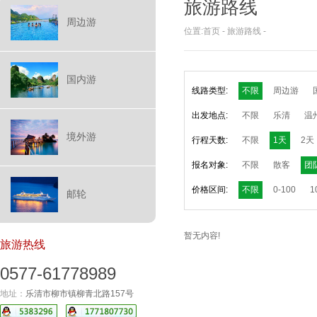
旅游路线
周边游
位置:
首页
-
旅游路线
-
国内游
线路类型:
不限
周边游
出发地点:
不限
乐清
温
境外游
行程天数:
不限
1天
2天
报名对象:
不限
散客
团
价格区间:
不限
0-100
1
邮轮
暂无内容!
旅游热线
0577-61778989
地址：
乐清市柳市镇柳青北路157号