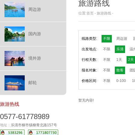
旅游路线
周边游
位置:
首页
-
旅游路线
-
国内游
线路类型:
不限
周边游
出发地点:
不限
乐清
温
境外游
行程天数:
不限
1天
2天
报名对象:
不限
散客
团
价格区间:
不限
0-100
1
邮轮
暂无内容!
旅游热线
0577-61778989
地址：
乐清市柳市镇柳青北路157号